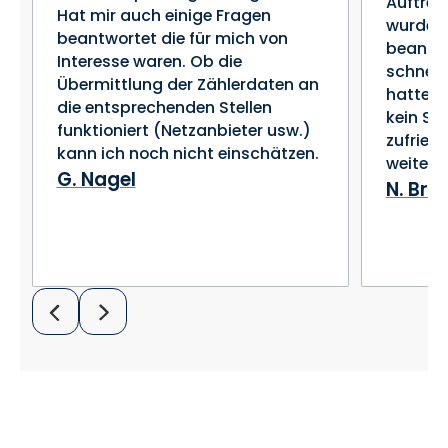
Auftret
Hat mir auch einige Fragen
wurden
beantwortet die für mich von
beantwo
Interesse waren. Ob die
schnell
Übermittlung der Zählerdaten an
hatten 
die entsprechenden Stellen
kein St
funktioniert (Netzanbieter usw.)
zufried
kann ich noch nicht einschätzen.
weiter 
G. Nagel
N. Br