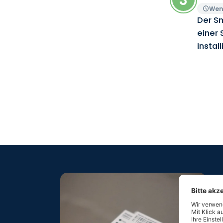
Wen
Der Sm
einer 
install