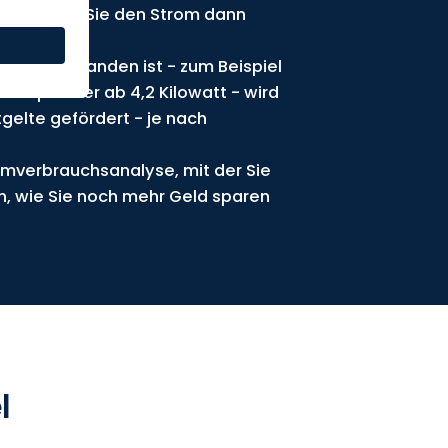
urch welche Sie den Strom dann
ne Aufwand.
 EnWG vorhanden ist - zum Beispiel
omspeicher ab 4,2 Kilowatt - wird
gelte gefördert - je nach
omverbrauchsanalyse, mit der Sie
n, wie Sie noch mehr Geld sparen
l