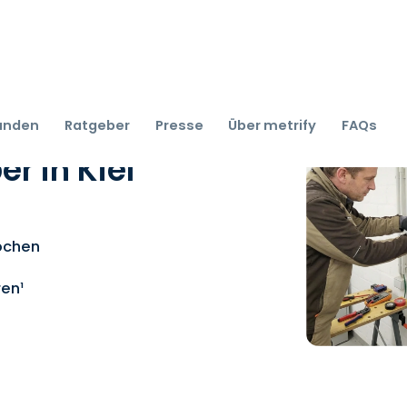
kunden
Ratgeber
Presse
Über metrify
FAQs
r in Kiel
Wochen
ren¹