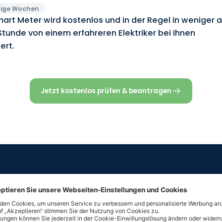
ige Wochen
art Meter wird kostenlos und in der Regel in weniger a
Stunde von einem erfahreren Elektriker bei Ihnen
iert.
Jetzt kostenlos prüfen & beantragen
Was ist ein
intelligenter St
Ein
intelligenter Stromzähler,
auch
Smart Meter
gena
Stromverbrauch in Echtzeit und übermittelt Ihre Date