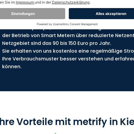
Damit ist er die Basis für dynamische Stromtarife, d
nutzen können, wenn er am günstigsten ist, ganz oh
Zusätzlich gilt: Wenn bei Ihnen eine Anlage nach §14a
eine Wärmepumpe, Wallbox, Klimaanlage oder ein Str
der Betrieb von Smart Metern über reduzierte Netzent
Netzgebiet sind das 90 bis 150 Euro pro Jahr.
Sie erhalten von uns kostenlos eine regelmäßige Str
Ihre Verbrauchsmuster besser verstehen und erfahre
können.
Ihre Vorteile mit metrify in Kie