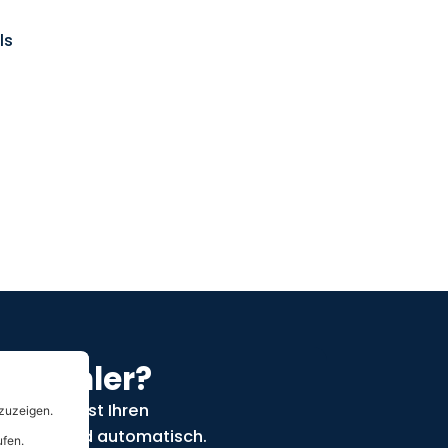
ls
romzähler?
nnt, erfasst Ihren
n sicher und automatisch.