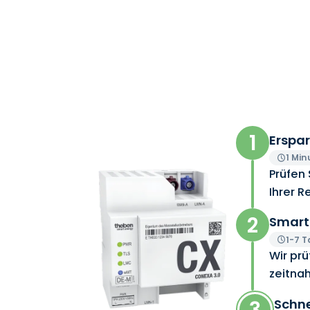
1
Erspar
1 Min
Prüfen 
Ihrer R
2
Smart
1-7 
Wir pr
zeitnah
3
Schne