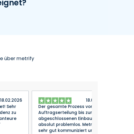
eignet?
e über metrify
18.02.2026
18.02.2026
et! Sehr
Der gesamte Prozess von
Wir 
denz zu
Auftragserteilung bis zum
hat 
onteure
abgeschlossenen Einbau war
freu
"
absolut problemlos. Metrify hat
Komm
sehr gut kommuniziert und sich
U. 