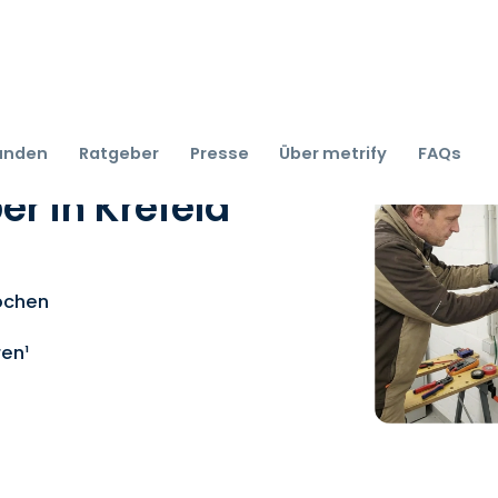
kunden
Ratgeber
Presse
Über metrify
FAQs
r in Krefeld
Wochen
ren¹