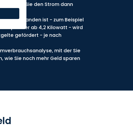
urch welche Sie den Strom dann
ne Aufwand.
 EnWG vorhanden ist - zum Beispiel
omspeicher ab 4,2 Kilowatt - wird
gelte gefördert - je nach
omverbrauchsanalyse, mit der Sie
n, wie Sie noch mehr Geld sparen
eld