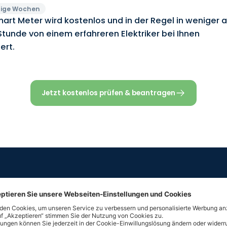
ige Wochen
art Meter wird kostenlos und in der Regel in weniger a
Stunde von einem erfahreren Elektriker bei Ihnen
iert.
Jetzt kostenlos prüfen & beantragen
Was ist ein
intelligenter St
Ein
intelligenter Stromzähler,
auch
Smart Meter
gena
Stromverbrauch in Echtzeit und übermittelt Ihre Date