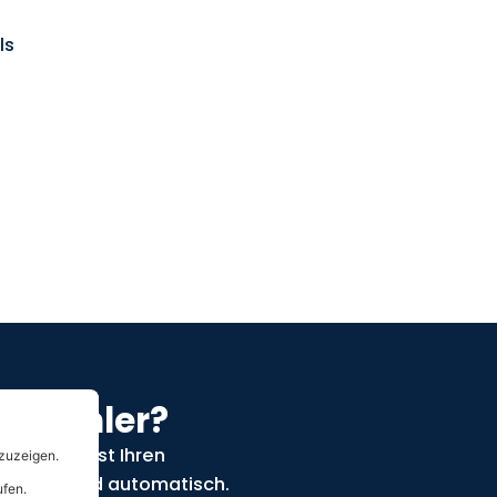
ls
romzähler?
nnt, erfasst Ihren
n sicher und automatisch.