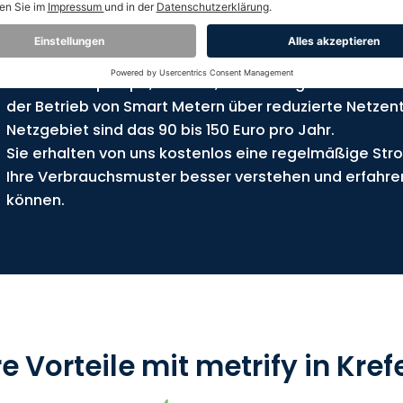
Damit ist er die Basis für dynamische Stromtarife, d
nutzen können, wenn er am günstigsten ist, ganz oh
Zusätzlich gilt: Wenn bei Ihnen eine Anlage nach §14a
eine Wärmepumpe, Wallbox, Klimaanlage oder ein Str
der Betrieb von Smart Metern über reduzierte Netzent
Netzgebiet sind das 90 bis 150 Euro pro Jahr.
Sie erhalten von uns kostenlos eine regelmäßige Str
Ihre Verbrauchsmuster besser verstehen und erfahre
können.
re Vorteile mit metrify in Kref