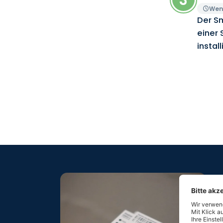
Wen
Der Sm
einer 
install