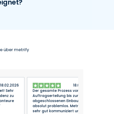
eignet?
e über metrify
18.02.2026
18.02.2026
et! Sehr
Der gesamte Prozess von
Wir 
denz zu
Auftragserteilung bis zum
hat 
onteure
abgeschlossenen Einbau war
freu
"
absolut problemlos. Metrify hat
Komm
sehr gut kommuniziert und sich
U. 