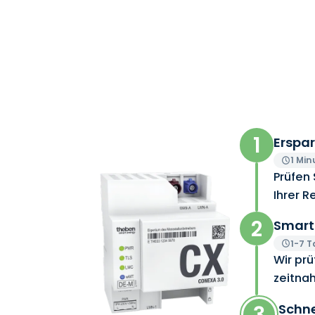
1
Erspar
1 Min
Prüfen 
Ihrer R
2
Smart
1-7 
Wir pr
zeitnah
3
Schne