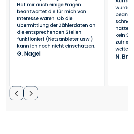
Auftret
Hat mir auch einige Fragen
wurden
beantwortet die für mich von
beantwo
Interesse waren. Ob die
schnell
Übermittlung der Zählerdaten an
hatten 
die entsprechenden Stellen
kein St
funktioniert (Netzanbieter usw.)
zufried
kann ich noch nicht einschätzen.
weiter 
G. Nagel
N. Br