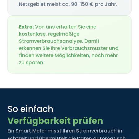
Netzgebiet meist ca. 90–150 € pro Jahr.
Extra:
Von uns erhalten Sie eine
kostenlose, regelmäßige
Stromverbrauchsanalyse. Damit
erkennen Sie Ihre Verbrauchsmuster und
finden weitere Möglichkeiten, noch mehr
zu sparen.
So einfach
Verfügbarkeit prüfen
Ein Smart Meter misst Ihren Stromverbrauch in
Echtzeit und übermittelt die Daten automatisch.