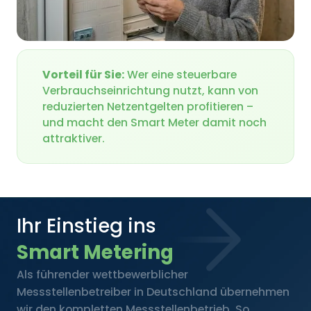
Vorteil für Sie:
Wer eine steuerbare
Verbrauchseinrichtung nutzt, kann von
reduzierten Netzentgelten profitieren –
und macht den Smart Meter damit noch
attraktiver.
Ihr Einstieg ins
Smart Metering
Als führender wettbewerblicher
Messstellenbetreiber in Deutschland übernehmen
wir den kompletten Messstellenbetrieb. So