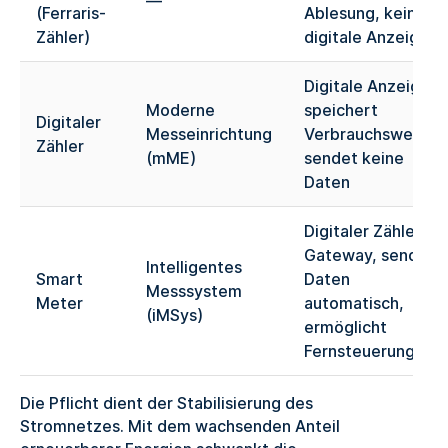
—
(Ferraris-
Ablesung, keine
Zähler)
digitale Anzeige
Digitale Anzeige,
Moderne
speichert
Digitaler
Messeinrichtung
Verbrauchswerte,
Zähler
(mME)
sendet keine
Daten
Digitaler Zähler +
Gateway, sendet
Intelligentes
Smart
Daten
Messsystem
Meter
automatisch,
(iMSys)
ermöglicht
Fernsteuerung
Die Pflicht dient der Stabilisierung des
Stromnetzes. Mit dem wachsenden Anteil