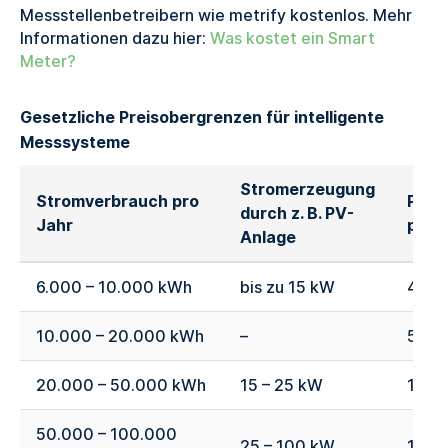
Messstellenbetreibern wie metrify kostenlos. Mehr
Informationen dazu hier:
Was kostet ein Smart
Meter?
Gesetzliche Preisobergrenzen für intelligente
Messsysteme
Stromerzeugung
Stromverbrauch pro
Prei
durch z. B. PV-
Jahr
pro 
Anlage
6.000 – 10.000 kWh
bis zu 15 kW
40 €
10.000 – 20.000 kWh
–
50 €
20.000 – 50.000 kWh
15 – 25 kW
110 
50.000 – 100.000
25 – 100 kW
140 