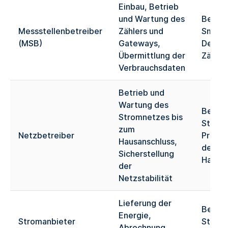
Einbau, Betrieb
und Wartung des
Bei Fr
Messstellenbetreiber
Zählers und
Smart 
(MSB)
Gateways,
Defekt
Übermittlung der
Zähler
Verbrauchsdaten
Betrieb und
Wartung des
Bei
Stromnetzes bis
Stroma
zum
Netzbetreiber
Proble
Hausanschluss,
dem
Sicherstellung
Hausan
der
Netzstabilität
Lieferung der
Bei Fr
Energie,
Stromanbieter
Strom
Abrechnung,