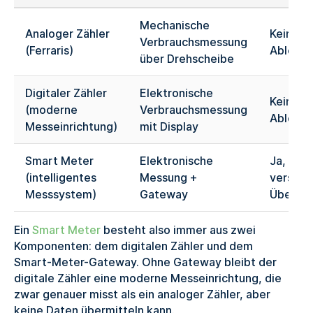
Mechanische
Analoger Zähler
Keine, 
Verbrauchsmessung
(Ferraris)
Ablesun
über Drehscheibe
Digitaler Zähler
Elektronische
Keine, 
(moderne
Verbrauchsmessung
Ablesun
Messeinrichtung)
mit Display
Smart Meter
Elektronische
Ja, aut
(intelligentes
Messung +
verschl
Messsystem)
Gateway
Übertr
Ein
Smart Meter
besteht also immer aus zwei
Komponenten: dem digitalen Zähler und dem
Smart-Meter-Gateway. Ohne Gateway bleibt der
digitale Zähler eine moderne Messeinrichtung, die
zwar genauer misst als ein analoger Zähler, aber
keine Daten übermitteln kann.